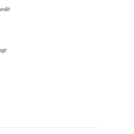
smål!
igt!