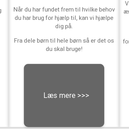
V
Når du har fundet frem til hvilke behov
g
æn
du har brug for hjælp til, kan vi hjælpe
dig på.
Fra dele børn til hele børn så er det os
fo
du skal bruge!
Læs mere >>>