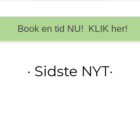
Book en tid NU! KLIK her!
· Sidste NYT·